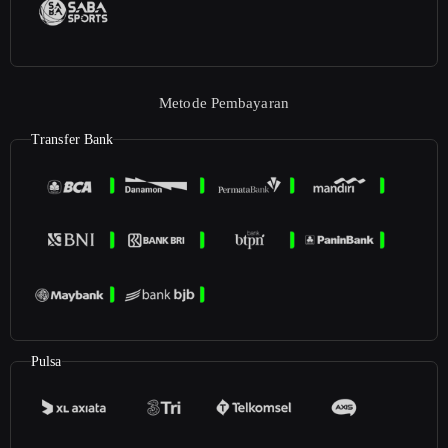
Metode Pembayaran
Transfer Bank
Pulsa