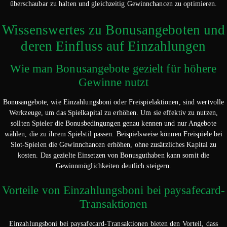
überschaubar zu halten und gleichzeitig Gewinnchancen zu optimieren.
Wissenswertes zu Bonusangeboten und
deren Einfluss auf Einzahlungen
Wie man Bonusangebote gezielt für höhere
Gewinne nutzt
Bonusangebote, wie Einzahlungsboni oder Freispielaktionen, sind wertvolle
Werkzeuge, um das Spielkapital zu erhöhen. Um sie effektiv zu nutzen,
sollten Spieler die Bonusbedingungen genau kennen und nur Angebote
wählen, die zu ihrem Spielstil passen. Beispielsweise können Freispiele bei
Slot-Spielen die Gewinnchancen erhöhen, ohne zusätzliches Kapital zu
kosten. Das gezielte Einsetzen von Bonusguthaben kann somit die
Gewinnmöglichkeiten deutlich steigern.
Vorteile von Einzahlungsboni bei paysafecard-
Transaktionen
Einzahlungsboni bei paysafecard-Transaktionen bieten den Vorteil, dass