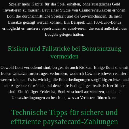
Spieler mehr Kapital für das Spiel erhalten, ohne zusätzliches Geld
investieren zu müssen. Laut einer Studie von Casinoreviews.com erhöhen
Boni die durchschnittliche Spielzeit und die Gewinnchancen, da mehr
Einsätze getätigt werden können. Ein Beispiel: Ein 100-Euro-Bonus
ermöglicht es, mehrere Spielrunden zu absolvieren, die sonst außerhalb des
Budgets gelegen hätten.
Risiken und Fallstricke bei Bonusnutzung
vermeiden
Obwohl Boni verlockend sind, bergen sie auch Risiken. Einige Boni sind mit
hohen Umsatzanforderungen verbunden, wodurch Gewinne schwer realisiert
werden können. Es ist wichtig, die Bonusbedingungen sorgfältig zu lesen und
nur Angebote zu wählen, bei denen die Bedingungen realistisch erfüllbar
sind. Ein häufiger Fehler ist, Boni zu schnell auszunutzen, ohne die
Umsatzbedingungen zu beachten, was zu Verlusten führen kann.
Technische Tipps für sichere und
effiziente paysafecard-Zahlungen