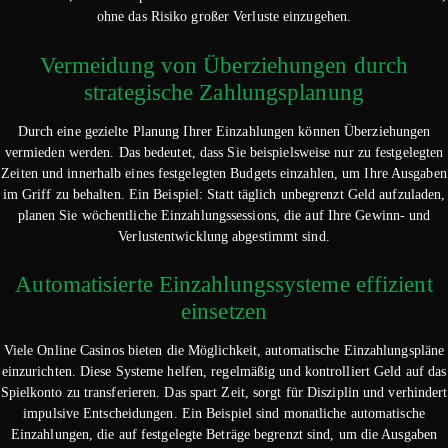
ohne das Risiko großer Verluste einzugehen.
Vermeidung von Überziehungen durch
strategische Zahlungsplanung
Durch eine gezielte Planung Ihrer Einzahlungen können Überziehungen
vermieden werden. Das bedeutet, dass Sie beispielsweise nur zu festgelegten
Zeiten und innerhalb eines festgelegten Budgets einzahlen, um Ihre Ausgaben
im Griff zu behalten. Ein Beispiel: Statt täglich unbegrenzt Geld aufzuladen,
planen Sie wöchentliche Einzahlungssessions, die auf Ihre Gewinn- und
Verlustentwicklung abgestimmt sind.
Automatisierte Einzahlungssysteme effizient
einsetzen
Viele Online Casinos bieten die Möglichkeit, automatische Einzahlungspläne
einzurichten. Diese Systeme helfen, regelmäßig und kontrolliert Geld auf das
Spielkonto zu transferieren. Das spart Zeit, sorgt für Disziplin und verhindert
impulsive Entscheidungen. Ein Beispiel sind monatliche automatische
Einzahlungen, die auf festgelegte Beträge begrenzt sind, um die Ausgaben