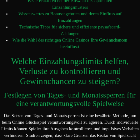
Beste Praktiken bei der Auswahl des optimalen
Einzahlungsmusters
Wissenswertes zu Bonusangeboten und deren Einfluss auf
Einzahlungen
Technische Tipps für sichere und effiziente paysafecard-
Zahlungen
Wie die Wahl des richtigen Online Casinos Ihre Gewinnchancen
beeinflusst
Welche Einzahlungslimits helfen,
Verluste zu kontrollieren und
Gewinnchancen zu steigern?
Festlegen von Tages- und Monatssperren für
eine verantwortungsvolle Spielweise
Das Setzen von Tages- und Monatssperren ist eine bewährte Methode, um
beim Online Glücksspiel verantwortungsvoll zu agieren. Durch individuelle
Limits können Spieler ihre Ausgaben kontrollieren und impulsives Verhalten
verhindern. Studien zeigen, dass klare Grenzen das Risiko von Spielsucht