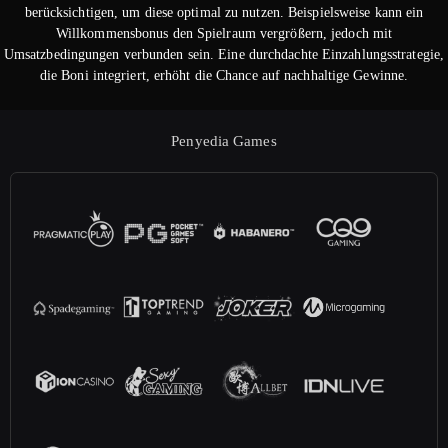
berücksichtigen, um diese optimal zu nutzen. Beispielsweise kann ein
Willkommensbonus den Spielraum vergrößern, jedoch mit
Umsatzbedingungen verbunden sein. Eine durchdachte Einzahlungsstrategie,
die Boni integriert, erhöht die Chance auf nachhaltige Gewinne.
Penyedia Games