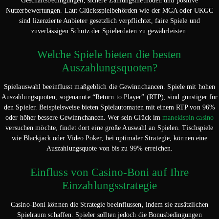
Geschäftsbedingungen, sichere Zahlungsmethoden und positive
Nutzerbewertungen. Laut Glücksspielbehörden wie der MGA oder UKGC
sind lizenzierte Anbieter gesetzlich verpflichtet, faire Spiele und
zuverlässigen Schutz der Spielerdaten zu gewährleisten.
Welche Spiele bieten die besten
Auszahlungsquoten?
Spielauswahl beeinflusst maßgeblich die Gewinnchancen. Spiele mit hohen
Auszahlungsquoten, sogenannte “Return to Player” (RTP), sind günstiger für
den Spieler. Beispielsweise bieten Spielautomaten mit einem RTP von 96%
oder höher bessere Gewinnchancen. Wer sein Glück im
manekispin casino
versuchen möchte, findet dort eine große Auswahl an Spielen. Tischspiele
wie Blackjack oder Video Poker, bei optimaler Strategie, können eine
Auszahlungsquote von bis zu 99% erreichen.
Einfluss von Casino-Boni auf Ihre
Einzahlungsstrategie
Casino-Boni können die Strategie beeinflussen, indem sie zusätzlichen
Spielraum schaffen. Spieler sollten jedoch die Bonusbedingungen