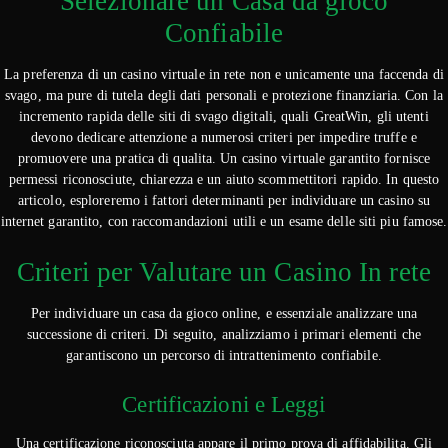
Selezionare un Casa da gioco
Confiabile
La preferenza di un casino virtuale in rete non e unicamente una faccenda di
svago, ma pure di tutela degli dati personali e protezione finanziaria. Con la
incremento rapida delle siti di svago digitali, quali GreatWin, gli utenti
devono dedicare attenzione a numerosi criteri per impedire truffe e
promuovere una pratica di qualita. Un casino virtuale garantito fornisce
permessi riconosciute, chiarezza e un aiuto scommettitori rapido. In questo
articolo, esploreremo i fattori determinanti per individuare un casino su
internet garantito, con raccomandazioni utili e un esame delle siti piu famose.
Criteri per Valutare un Casino In rete
Per individuare un casa da gioco online, e essenziale analizzare una
successione di criteri. Di seguito, analizziamo i primari elementi che
garantiscono un percorso di intrattenimento confiabile.
Certificazioni e Leggi
Una certificazione riconosciuta appare il primo prova di affidabilita. Gli