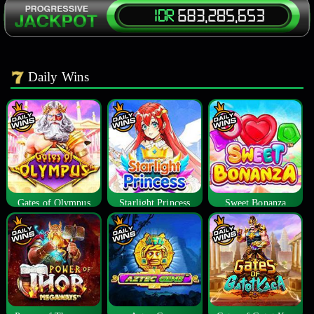
Daily Wins
Gates of Olympus
Starlight Princess
Sweet Bonanza