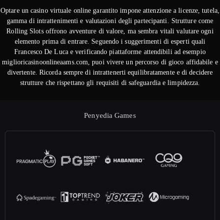
Optare un casino virtuale online garantito impone attenzione a licenze, tutela,
gamma di intrattenimenti e valutazioni degli partecipanti. Strutture come
Rolling Slots offrono avventure di valore, ma sembra vitali valutare ogni
elemento prima di entrare. Seguendo i suggerimenti di esperti quali
Francesco De Luca e verificando piattaforme attendibili ad esempio
miglioricasinoonlineaams.com, puoi vivere un percorso di gioco affidabile e
divertente. Ricorda sempre di intrattenerti equilibratamente e di decidere
strutture che rispettano gli requisiti di safeguardia e limpidezza.
Penyedia Games