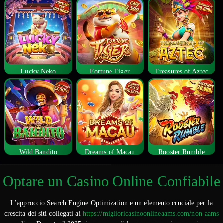
Lucky Neko
Fortune Tiger
Treasures of Aztec
Wild Bandito
Dreams of Macau
Rooster Rumble
Optare un Casino Online Confiabile
L’approccio Search Engine Optimization e un elemento cruciale per la
crescita dei siti collegati ai
https://miglioricasinoonlineaams.com/non-aams