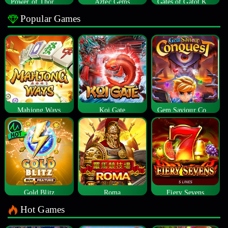
Power of Thor Megaways
Aztec Gems
Gates of Gatot Kaca
Popular Games
Mahjong Ways
Koi Gate
Gem Saviour Conquest
Gold Blitz
Roma
Fiery Sevens
Hot Games