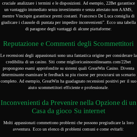
cruciale analizzare i termini e le disposizioni. Ad esempio, 22Bet garantisce
un vantaggio immediato senza investimento e senza attestato non AAMS,
mentre Vincispin garantisce premi costanti. Francesco De Luca consiglia di
giudicare i clausole di puntata per impedire inconvenienti”. Ecco una tabella
di paragone degli vantaggi di alcune piattaforme:
Reputazione e Commenti degli Scommettitori
Le recensioni degli appassionati sono una fantastica origine per considerare la
credibilita di un casino. Siti come miglioricasinoonlineaams.com/22bet
propongono esami approfondite su sistemi quali GreatWin Casino. Diventa
determinante esaminare le feedback su piu risorse per procurarsi un scenario
completo. Ad esempio, GreatWin ha guadagnato recensioni positivi per il suo
aiuto scommettitori efficiente e professionale.
Inconvenienti da Prevenire nella Opzione di un
Casa da gioco Su internet
Molti appassionati commettono problemi che possono pregiudicare la loro
avventura. Ecco un elenco di problemi comuni e come evitarli: