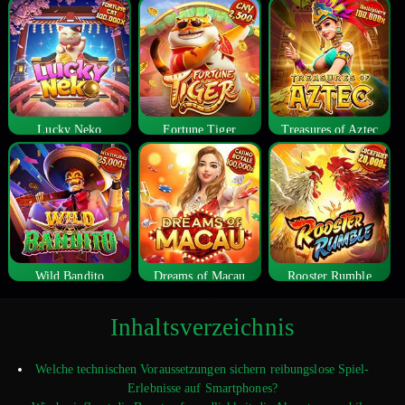
Lucky Neko
Fortune Tiger
Treasures of Aztec
Wild Bandito
Dreams of Macau
Rooster Rumble
Inhaltsverzeichnis
Welche technischen Voraussetzungen sichern reibungslose Spiel-
Erlebnisse auf Smartphones?