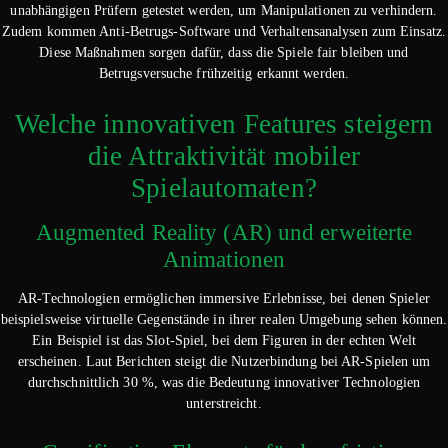
unabhängigen Prüfern getestet werden, um Manipulationen zu verhindern.
Zudem kommen Anti-Betrugs-Software und Verhaltensanalysen zum Einsatz.
Diese Maßnahmen sorgen dafür, dass die Spiele fair bleiben und
Betrugsversuche frühzeitig erkannt werden.
Welche innovativen Features steigern
die Attraktivität mobiler
Spielautomaten?
Augmented Reality (AR) und erweiterte
Animationen
AR-Technologien ermöglichen immersive Erlebnisse, bei denen Spieler
beispielsweise virtuelle Gegenstände in ihrer realen Umgebung sehen können.
Ein Beispiel ist das Slot-Spiel, bei dem Figuren in der echten Welt
erscheinen. Laut Berichten steigt die Nutzerbindung bei AR-Spielen um
durchschnittlich 30 %, was die Bedeutung innovativer Technologien
unterstreicht.