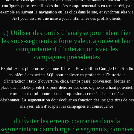
configurés pour recueillir des données comportementales en temps réel, par
exemple en suivant la navigation ou les clics dans le site, et synchronisées via
API pour assurer une mise à jour instantanée des profils clients.
c) Utiliser des outils d’analyse pour identifier
les sous-segments à forte valeur ajoutée et leur
comportement d’interaction avec les
campagnes précédentes
Exploitez des plateformes comme Tableau, Power BI ou Google Data Studio
couplées à des scripts SQL pour analyser en profondeur l’historique
d’interaction : taux d’ouverture, clics, temps passé, conversion. Mettez en
place des modèles prédictifs pour détecter des sous-segments à haut potentiel,
comme ceux qui montrent une propension accrue à acheter ou à se
désabonner. La segmentation doit évoluer en fonction des insights tirés de ces
analyses, afin d’adapter les campagnes en conséquence.
d) Éviter les erreurs courantes dans la
segmentation : surcharge de segments, données