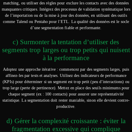
matching, ou utiliser des règles pour exclure les contacts avec des données
manquantes critiques. Intégrez des processus de validation systématique lors
de l’importation ou de la mise à jour des données, en utilisant des outils
comme Talend ou Pentaho pour l’ETL. La qualité des données est le socle
d’une segmentation fiable et performante.
c) Surmonter la tentation d’utiliser des
segments trop larges ou trop petits qui nuisent
à la performance
Adoptez une approche itérative : commencez par des segments larges, puis
affinez-les par tests et analyses. Utilisez des indicateurs de performance
(KPIs) pour déterminer si un segment est trop petit (peu d’interactions) ou
trop large (perte de pertinence). Mettez en place des seuils minimums pour
chaque segment (ex : 100 contacts) pour assurer une représentativité
statistique. La segmentation doit rester maniable, sinon elle devient contre-
productive.
d) Gérer la complexité croissante : éviter la
fragmentation excessive qui complique