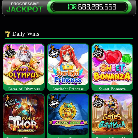
Daily Wins
Gates of Olympus
Starlight Princess
Sweet Bonanza