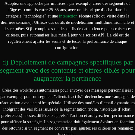
Adoptez une approche par matrices : par exemple, créer des segments où
l’âge est compris entre 25-35 ans, avec un historique d’achat dans la
catégorie “technologie” et une
interaction
récente (clic ou visite dans la
dernière semaine). Utilisez des outils de modélisation multidimensionnelle et
des requêtes SQL complexes ou des outils de data science pour croiser ces
critères, puis automatiser leur mise à jour via scripts API. La clé est de
régulièrement ajuster les seuils et de tester la performance de chaque
configuration.
d) Déploiement de campagnes spécifiques par
segment avec des contenus et offres ciblés pour
augmenter la pertinence
Créez des workflows automatisés pour envoyer des messages personnalisés :
par exemple, pour un segment “clients inactifs”, déclenchez une campagne de
réactivation avec une offre spéciale. Utilisez des modèles d’email dynamiques
intégrant des variables issues de la segmentation (nom, historique d’achat,
préférences). Testez différents appels à l’action et analysez leur performance
pour affiner la stratégie. La segmentation doit également évoluer en fonction
des retours : si un segment ne convertit pas, ajustez ses critères ou remaniez
le contenu.