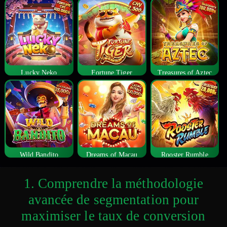
Lucky Neko
Fortune Tiger
Treasures of Aztec
Wild Bandito
Dreams of Macau
Rooster Rumble
1. Comprendre la méthodologie
avancée de segmentation pour
maximiser le taux de conversion