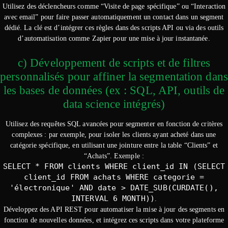
Utilisez des déclencheurs comme “Visite de page spécifique” ou “Interaction
avec email” pour faire passer automatiquement un contact dans un segment
dédié. La clé est d’intégrer ces règles dans des scripts API ou via des outils
d’automatisation comme Zapier pour une mise à jour instantanée.
c) Développement de scripts et de filtres
personnalisés pour affiner la segmentation dans
les bases de données (ex : SQL, API, outils de
data science intégrés)
Utilisez des requêtes SQL avancées pour segmenter en fonction de critères
complexes : par exemple, pour isoler les clients ayant acheté dans une
catégorie spécifique, en utilisant une jointure entre la table “Clients” et
“Achats”. Exemple :
SELECT * FROM clients WHERE client_id IN (SELECT
client_id FROM achats WHERE categorie =
'électronique' AND date > DATE_SUB(CURDATE(),
INTERVAL 6 MONTH))
.
Développez des API REST pour automatiser la mise à jour des segments en
fonction de nouvelles données, et intégrez ces scripts dans votre plateforme