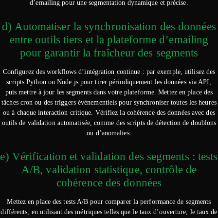
d’emailing pour une segmentation dynamique et précise.
d) Automatiser la synchronisation des données
entre outils tiers et la plateforme d’emailing
pour garantir la fraîcheur des segments
Configurez des workflows d’intégration continue : par exemple, utilisez des
scripts Python ou Node.js pour tirer périodiquement les données via API,
puis mettre à jour les segments dans votre plateforme. Mettez en place des
tâches cron ou des triggers événementiels pour synchroniser toutes les heures
ou à chaque interaction critique. Vérifiez la cohérence des données avec des
outils de validation automatisée, comme des scripts de détection de doublons
ou d’anomalies.
e) Vérification et validation des segments : tests
A/B, validation statistique, contrôle de
cohérence des données
Mettez en place des tests A/B pour comparer la performance de segments
différents, en utilisant des métriques telles que le taux d’ouverture, le taux de