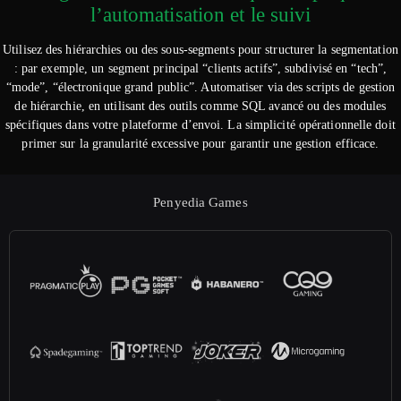
l’automatisation et le suivi
Utilisez des hiérarchies ou des sous-segments pour structurer la segmentation
: par exemple, un segment principal “clients actifs”, subdivisé en “tech”,
“mode”, “électronique grand public”. Automatiser via des scripts de gestion
de hiérarchie, en utilisant des outils comme SQL avancé ou des modules
spécifiques dans votre plateforme d’envoi. La simplicité opérationnelle doit
primer sur la granularité excessive pour garantir une gestion efficace.
Penyedia Games