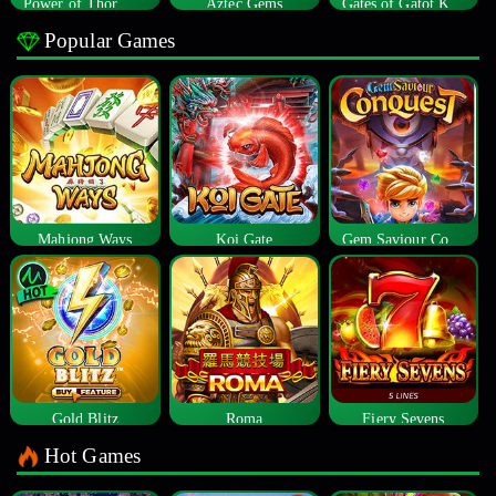
Power of Thor Megaways
Aztec Gems
Gates of Gatot Kaca
Popular Games
Mahjong Ways
Koi Gate
Gem Saviour Conquest
Gold Blitz
Roma
Fiery Sevens
Hot Games