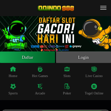
Beranda
Slot Online
Live Casino
Sportsbook
Arcade
Togel Online
Daftar
Login
Poker
Whatsapp
Home
Hot Games
Slots
Live Casino
Telegram
Sports
Arcade
Poker
Togel Online
Livechat