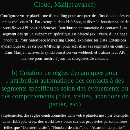
Cloud, Mailjet avancé)
Configurez votre plateforme d’emailing pour accepter des flux de données en
temps réel via API. Par exemple, dans HubSpot, utilisez la fonctionnalité de
workflows API pour déclencher l’attribution automatique de contacts à un
segment dès qu’un événement spécifique est détecté (ex : visite d’une page
produit). Pour Salesforce Marketing Cloud, exploitez les Data Extensions
dynamiques et les scripts AMPscript pour actualiser les segments en continu.
Dans Mailjet, activez la synchronisation via webhook et utilisez leur API
avancée pour mettre à jour les catégories de contacts.
b) Création de règles dynamiques pour
l’attribution automatique des contacts à des
segments spécifiques selon des événements ou
des comportements (clics, visites, abandons de
panier, etc.)
Implémentez des règles conditionnelles dans votre plateforme : par exemple,
dans HubSpot, créez des workflows basés sur des propriétés personnalisées
telles que “Dernière visite”, “Nombre de clics”, ou “Abandon de panier”.