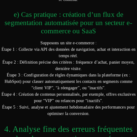
e) Cas pratique : création d’un flux de
segmentation automatisée pour un secteur e-
commerce ou SaaS
Supposons un site e-commerce :
Étape 1 : Collecte via API des données de navigation, achat et interaction en
temps réel.
Étape 2 : Définition précise des critères : fréquence d’achat, panier moyen,
dernière visite.
Étape 3 : Configuration de règles dynamiques dans la plateforme (ex :
HubSpot) pour classer automatiquement les contacts en segments comme
“client VIP”, “à réengager”, ou “inactifs”.
Étape 4 : Création de contenus personnalisés, par exemple, offres exclusives
pour “VIP” ou relances pour “inactifs”.
Étape 5 : Suivi, analyse et ajustement hebdomadaire des performances pour
optimiser la conversion.
4. Analyse fine des erreurs fréquentes