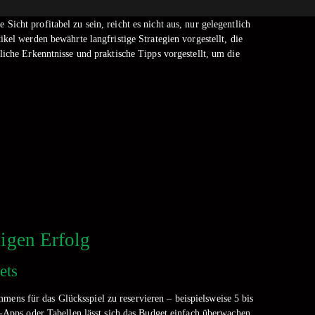
icht profitabel zu sein, reicht es nicht aus, nur gelegentlich
kel werden bewährte langfristige Strategien vorgestellt, die
liche Erkenntnisse und praktische Tipps vorgestellt, um die
igen Erfolg
ets
mens für das Glücksspiel zu reservieren – beispielsweise 5 bis
e-Apps oder Tabellen lässt sich das Budget einfach überwachen.