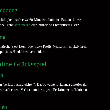
rmüdung
nsfähigkeit nach etwa 60 Minuten abnimmt. Pausen, kurze
dabei kann
spin macho
eine hilfreiche Unterstützung sein.
ung
tomatische Stop-Loss- oder Take-Profit-Mechanismen aktivieren,
impulsives Handeln zu vermeiden.
nline-Glücksspiel
en
den Verlust auszugleichen“. Das bewusste Erkennen emotionaler
 nach einem Verlust, um die eigene Reaktion zu reflektieren,
len