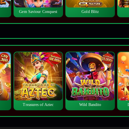
Gem Saviour Conquest
Gold Blitz
Treasures of Aztec
Wild Bandito