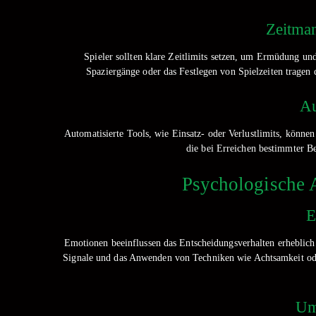
Zeitma
Spieler sollten klare Zeitlimits setzen, um Ermüdung u
Spaziergänge oder das Festlegen von Spielzeiten tragen
Au
Automatisierte Tools, wie Einsatz- oder Verlustlimits, können
die bei Erreichen bestimmter Be
Psychologische A
E
Emotionen beeinflussen das Entscheidungsverhalten erheblich.
Signale und das Anwenden von Techniken wie Achtsamkeit oder
Um