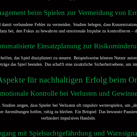
nagement beim Spielen zur Vermeidung von E
nd damit verbundene Fehler zu vermeiden. Studien belegen, dass Konzentratio
 dazu bei, den Fokus zu bewahren und emotionale Impulse zu kontrollieren – 
tomatisierte Einsatzplanung zur Risikominder
 helfen, das Spiel diszipliniert zu steuern. Beispielsweise können Nutzer au
träge das Spiel beenden. Das schafft eine zusätzliche Sicherheitsebene, um 
spekte für nachhaltigen Erfolg beim O
motionale Kontrolle bei Verlusten und Gewinn
 Studien zeigen, dass Spieler bei Verlusten oft impulsiv weiterspielen, um „
 Atemübungen helfen, ruhig zu bleiben. Ein Beispiel: Das bewusste Pausieren
verhindert impulsives Handeln.
gang mit Spielsuchtgefährdung und Warnsigna