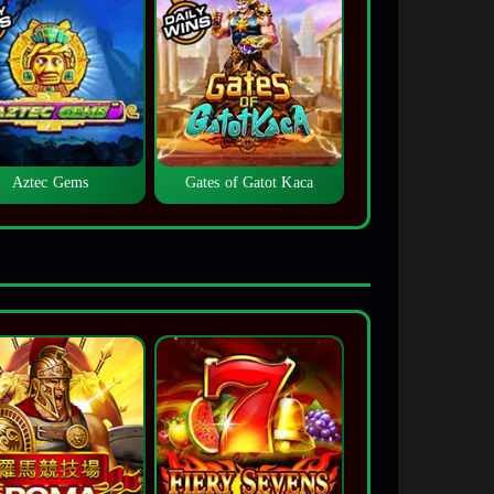
Aztec Gems
Gates of Gatot Kaca