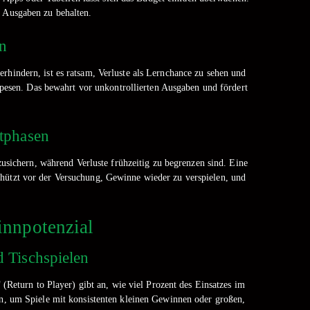
d Ausgaben zu behalten.
en
erhindern, ist es ratsam, Verluste als Lernchance zu sehen und
pesen. Das bewahrt vor unkontrollierten Ausgaben und fördert
tphasen
usichern, während Verluste frühzeitig zu begrenzen sind. Eine
chützt vor der Versuchung, Gewinne wieder zu verspielen, und
nnpotenzial
 Tischspielen
(Return to Player) gibt an, wie viel Prozent des Einsatzes im
sen, um Spiele mit konsistenten kleinen Gewinnen oder großen,