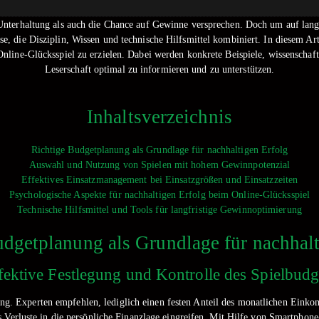
nterhaltung als auch die Chance auf Gewinne versprechen. Doch um auf lange S
e, die Disziplin, Wissen und technische Hilfsmittel kombiniert. In diesem Arti
nline-Glücksspiel zu erzielen. Dabei werden konkrete Beispiele, wissenschaft
Leserschaft optimal zu informieren und zu unterstützen.
Inhaltsverzeichnis
Richtige Budgetplanung als Grundlage für nachhaltigen Erfolg
Auswahl und Nutzung von Spielen mit hohem Gewinnpotenzial
Effektives Einsatzmanagement bei Einsatzgrößen und Einsatzzeiten
Psychologische Aspekte für nachhaltigen Erfolg beim Online-Glücksspiel
Technische Hilfsmittel und Tools für langfristige Gewinnoptimierung
udgetplanung als Grundlage für nachhalt
fektive Festlegung und Kontrolle des Spielbudg
nung. Experten empfehlen, lediglich einen festen Anteil des monatlichen Einkom
ss Verluste in die persönliche Finanzlage eingreifen. Mit Hilfe von Smartphon