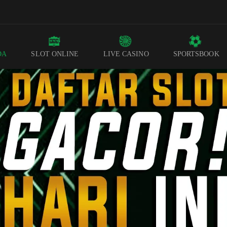
DA
SLOT ONLINE
LIVE CASINO
SPORTSBOOK