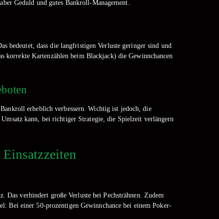
rn aber Geduld und gutes Bankroll-Management.
s bedeutet, dass die langfristigen Verluste geringer sind und
B. das korrekte Kartenzählen beim Blackjack) die Gewinnchancen
eboten
Bankroll erheblich verbessern. Wichtig ist jedoch, die
atz kann, bei richtiger Strategie, die Spielzeit verlängern
 Einsatzzeiten
tz. Das verhindert große Verluste bei Pechsträhnen. Zudem
el: Bei einer 50-prozentigen Gewinnchance bei einem Poker-
.