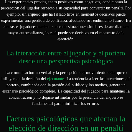
Las experiencias previas, tanto positivas como negativas, condicionan la
percepción del jugador respecto a su capacidad para convertir un penalti. Por
ejemplo, un arquero que ha fallado tiros en momentos decisivos puede
experimentar una pérdida de confianza, afectando su rendimiento futuro. En
contraste, jugadores que han superado situaciones similares desarrollan una
mayor autoconfianza, lo cual puede ser decisivo en el momento de la
ejecución.
La interacción entre el jugador y el portero
desde una perspectiva psicológica
La comunicación no verbal y la percepción del movimiento del arquero
influyen en la decisión del
ejecutante
. La tendencia a leer las intenciones del
portero, combinada con la presión del público y los medios, genera un
escenario psicológico complejo. La capacidad del jugador para mantener la
concentración y no dejarse intimidar por la presencia del arquero es
fundamental para minimizar los errores.
Factores psicológicos que afectan la
elección de dirección en un penalti