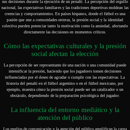
sus decisiones durante la ejecución de un penalti. La percepción del orgullo
nacional, las expectativas familiares y las tradiciones deportivas moldean las
creencias y comportamientos. En países hispanos, donde el fútbol es una
pasión que une a comunidades enteras, la presión social y la identidad
colectiva pueden potenciar tanto la motivación como la ansiedad, afectando
directamente las decisiones en momentos críticos.
Cómo las expectativas culturales y la presión
social afectan la elección
La percepción de ser representante de una nación o una comunidad puede
intensificar la presión, haciendo que los jugadores tomen decisiones
influenciadas por el deseo de agradar o cumplir con las expectativas. La
historia del penalti en el fútbol argentino o en el fútbol mexicano, por
ejemplo, muestra cómo la presión social puede ser un catalizador o un
obstáculo, dependiendo de la preparación psicológica del jugador.
La influencia del entorno mediático y la
atención del público
Los medios de comunicación y la atención del público amplifican la carga