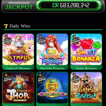
Daily Wins
Gates of Olympus
Starlight Princess
Sweet Bonanza