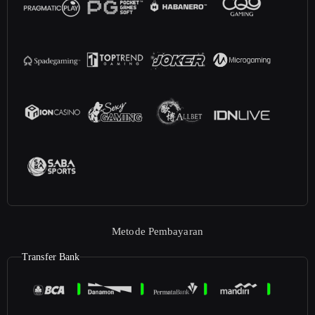
Metode Pembayaran
Transfer Bank