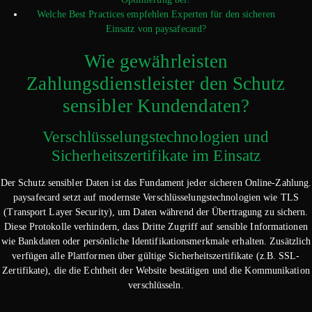
Welche Best Practices empfehlen Experten für den sicheren
Einsatz von paysafecard?
Wie gewährleisten
Zahlungsdienstleister den Schutz
sensibler Kundendaten?
Verschlüsselungstechnologien und
Sicherheitszertifikate im Einsatz
Der Schutz sensibler Daten ist das Fundament jeder sicheren Online-Zahlung.
paysafecard setzt auf modernste Verschlüsselungstechnologien wie TLS
(Transport Layer Security), um Daten während der Übertragung zu sichern.
Diese Protokolle verhindern, dass Dritte Zugriff auf sensible Informationen
wie Bankdaten oder persönliche Identifikationsmerkmale erhalten. Zusätzlich
verfügen alle Plattformen über gültige Sicherheitszertifikate (z.B. SSL-
Zertifikate), die die Echtheit der Website bestätigen und die Kommunikation
verschlüsseln.