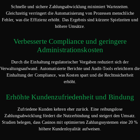
Schnelle und sichere Zahlungsabwicklung minimiert Wartezeiten.
Gleichzeitig verringert die Automatisierung von Prozessen menschliche
Fehler, was die Effizienz erhöht. Das Ergebnis sind kürzere Spielzeiten und
höhere Umsätze.
Verbesserte Compliance und geringere
Administrationskosten
Durch die Einhaltung regulatorischer Vorgaben reduziert sich der
Verwaltungsaufwand. Automatisierte Berichte und Audit-Tools erleichtern die
Einhaltung der Compliance, was Kosten spart und die Rechtssicherheit
erhöht.
Erhöhte Kundenzufriedenheit und Bindung
Zufriedene Kunden kehren eher zurück. Eine reibungslose
Zahlungsabwicklung fördert die Nutzerbindung und steigert den Umsatz.
Studien belegen, dass Casinos mit optimierten Zahlungssystemen eine 20 %
höhere Kundenloyalität aufweisen.