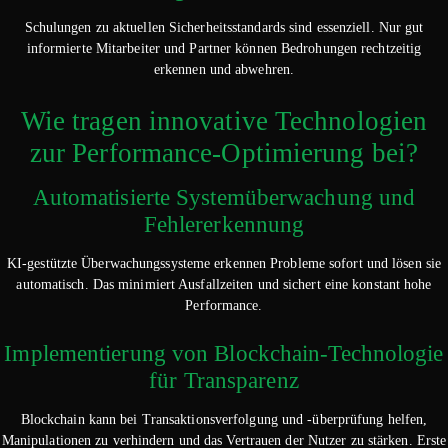
Schulungen zu aktuellen Sicherheitsstandards sind essenziell. Nur gut
informierte Mitarbeiter und Partner können Bedrohungen rechtzeitig
erkennen und abwehren.
Wie tragen innovative Technologien
zur Performance-Optimierung bei?
Automatisierte Systemüberwachung und
Fehlererkennung
KI-gestützte Überwachungssysteme erkennen Probleme sofort und lösen sie
automatisch. Das minimiert Ausfallzeiten und sichert eine konstant hohe
Performance.
Implementierung von Blockchain-Technologie
für Transparenz
Blockchain kann bei Transaktionsverfolgung und -überprüfung helfen,
Manipulationen zu verhindern und das Vertrauen der Nutzer zu stärken. Erste