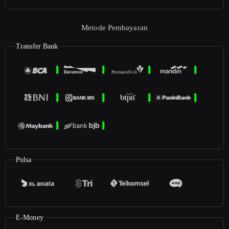
Metode Pembayaran
Transfer Bank
Pulsa
E-Money