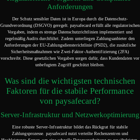
Anforderungen
Der Schutz sensibler Daten ist in Europa durch die Datenschutz-
Grundverordnung (DSGVO) geregelt. paysafecard erfüllt alle regulatorischen
Vorgaben, indem es strenge Datenschutzrichtlinien implementiert und
regelmäßig Audits durchführt. Zudem unterliegen Zahlungsanbieter den
Anforderungen der EU-Zahlungsdiensterichtlinie (PSD2), die zusätzliche
Sicherheitsmaßnahmen wie Zwei-Faktor-Authentifizierung (2FA)
vorschreibt. Diese gesetzlichen Vorgaben sorgen dafür, dass Kundendaten vor
unbefugtem Zugriff geschützt bleiben.
Was sind die wichtigsten technischen
Faktoren für die stabile Performance
von paysafecard?
Server-Infrastruktur und Netzwerkoptimierung
Eine robuste Server-Infrastruktur bildet das Rückgrat für stabile
Zahlungsprozesse. paysafecard nutzt verteilte Rechenzentren und