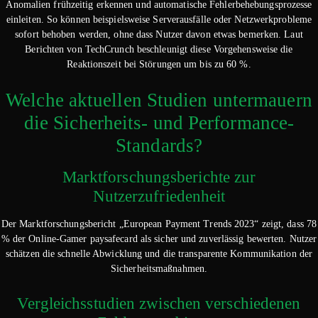
Anomalien frühzeitig erkennen und automatische Fehlerbehebungsprozesse
einleiten. So können beispielsweise Serverausfälle oder Netzwerkprobleme
sofort behoben werden, ohne dass Nutzer davon etwas bemerken. Laut
Berichten von TechCrunch beschleunigt diese Vorgehensweise die
Reaktionszeit bei Störungen um bis zu 60 %.
Welche aktuellen Studien untermauern
die Sicherheits- und Performance-
Standards?
Marktforschungsberichte zur
Nutzerzufriedenheit
Der Marktforschungsbericht „European Payment Trends 2023“ zeigt, dass 78
% der Online-Gamer paysafecard als sicher und zuverlässig bewerten. Nutzer
schätzen die schnelle Abwicklung und die transparente Kommunikation der
Sicherheitsmaßnahmen.
Vergleichsstudien zwischen verschiedenen