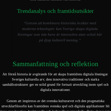
Trendanalys och framtidsutsikter
“Genom att kombinera historiska insikter med
moderna teknologier kan Sverige skapa digitala
lösningar som inte bara är innovativa utan också bär
på djup kulturell mening.”
Sammanfattning och reflektion
Att förstå historia är avgörande för att skapa framtidens digitala lösningar.
Sveriges kulturella arv, dess innovativa traditioner och starka
samhällsstrukturer ger en solid grund för fortsatt utveckling inom spel och
digitala innovationer.
Genom att inspireras av det svenska kulturarvet och den pragmatiska
utvecklarfilosofin kan framtidens svenska spel och digitala applikationer bli