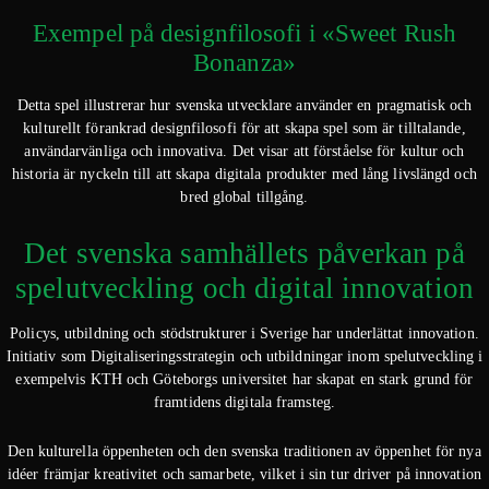
Exempel på designfilosofi i «Sweet Rush
Bonanza»
Detta spel illustrerar hur svenska utvecklare använder en pragmatisk och
kulturellt förankrad designfilosofi för att skapa spel som är tilltalande,
användarvänliga och innovativa. Det visar att förståelse för kultur och
historia är nyckeln till att skapa digitala produkter med lång livslängd och
bred global tillgång.
Det svenska samhällets påverkan på
spelutveckling och digital innovation
Policys, utbildning och stödstrukturer i Sverige har underlättat innovation.
Initiativ som Digitaliseringsstrategin och utbildningar inom spelutveckling i
exempelvis KTH och Göteborgs universitet har skapat en stark grund för
framtidens digitala framsteg.
Den kulturella öppenheten och den svenska traditionen av öppenhet för nya
idéer främjar kreativitet och samarbete, vilket i sin tur driver på innovation