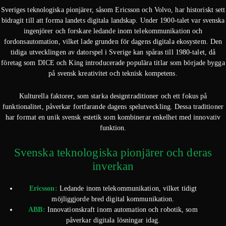
Sveriges teknologiska pionjärer, såsom Ericsson och Volvo, har historiskt sett
bidragit till att forma landets digitala landskap. Under 1900-talet var svenska
ingenjörer och forskare ledande inom telekommunikation och
fordonsautomation, vilket lade grunden för dagens digitala ekosystem. Den
tidiga utvecklingen av datorspel i Sverige kan spåras till 1980-talet, då
företag som DICE och King introducerade populära titlar som började bygga
på svensk kreativitet och teknisk kompetens.
Kulturella faktorer, som starka designtraditioner och ett fokus på
funktionalitet, påverkar fortfarande dagens spelutveckling. Dessa traditioner
har format en unik svensk estetik som kombinerar enkelhet med innovativ
funktion.
Svenska teknologiska pionjärer och deras
inverkan
Ericsson:
Ledande inom telekommunikation, vilket tidigt
möjliggjorde bred digital kommunikation.
ABB:
Innovationskraft inom automation och robotik, som
påverkar digitala lösningar idag.