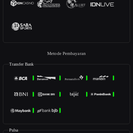
Metode Pembayaran
Transfer Bank
Pulsa