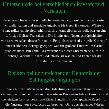
Unterschiede bei verschiedenen Paysafecard-
Varianten
Paysafecard bietet unterschiedliche Varianten an, darunter Standardkarten,
virtuelle Karten und spezielle Angebote für Geschäftskunden. Während
Standardkarten physisch erhältlich sind, ermöglichen virtuelle Karten eine
sofortige Online-Transaktion. Die Limits und Nutzungsmöglichkeiten
variieren zwischen diesen Varianten. Beispielsweise sind virtuelle Karten oft
nur für kleinere Beträge geeignet, was für größere Einsätze im Casino
problematisch sein kann. Das Verständnis dieser Unterschiede hilft, die
richtige Variante für Ihre Bedürfnisse zu wählen und Fehler bei der
Einzahlung zu vermeiden.
Risiken bei unzureichender Kenntnis der
Zahlungsbedingungen
Viele Nutzer unterschätzen die Bedeutung der genauen Kenntnis der
Zahlungsbedingungen, was zu unerwarteten Problemen führen kann. So sind
bei einigen Casinos bestimmte Einzahlungslimits oder spezielle Regeln für
die Nutzung von Paysafecard zu beachten. Ohne ausreichendes Wissen