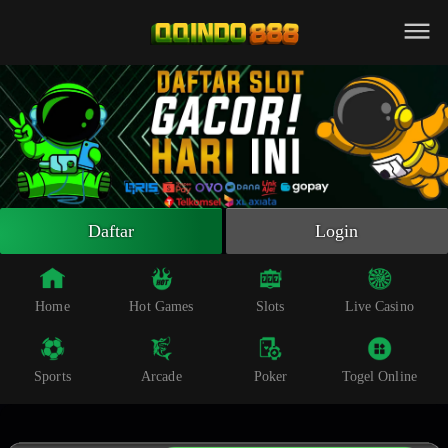
Beranda
Slot Online
Live Casino
Sportsbook
Arcade
Togel Online
Daftar
Login
Poker
Whatsapp
Home
Hot Games
Slots
Live Casino
Telegram
Sports
Arcade
Poker
Togel Online
Livechat