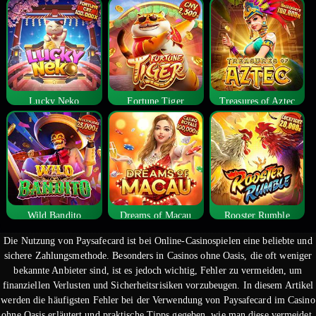
Lucky Neko
Fortune Tiger
Treasures of Aztec
Wild Bandito
Dreams of Macau
Rooster Rumble
Die Nutzung von Paysafecard ist bei Online-Casinospielen eine beliebte und
sichere Zahlungsmethode. Besonders in Casinos ohne Oasis, die oft weniger
bekannte Anbieter sind, ist es jedoch wichtig, Fehler zu vermeiden, um
finanziellen Verlusten und Sicherheitsrisiken vorzubeugen. In diesem Artikel
werden die häufigsten Fehler bei der Verwendung von Paysafecard im Casino
ohne Oasis erläutert und praktische Tipps gegeben, wie man diese vermeidet.