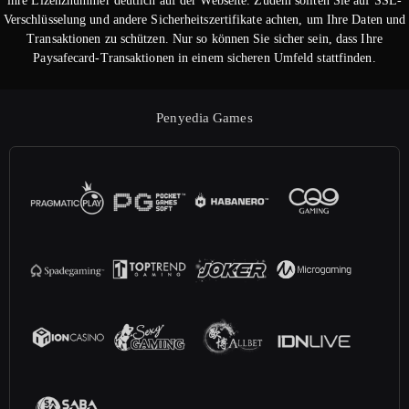
ihre Lizenznummer deutlich auf der Webseite. Zudem sollten Sie auf SSL-
Verschlüsselung und andere Sicherheitszertifikate achten, um Ihre Daten und
Transaktionen zu schützen. Nur so können Sie sicher sein, dass Ihre
Paysafecard-Transaktionen in einem sicheren Umfeld stattfinden.
Penyedia Games