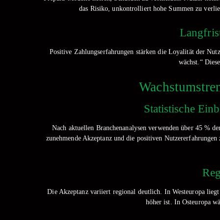
das Risiko, unkontrolliert hohe Summen zu verlie
Langfris
Positive Zahlungserfahrungen stärken die Loyalität der Nutz
wächst.“ Diese
Wachstumstren
Statistische Ein
Nach aktuellen Branchenanalysen verwenden über 45 % der O
zunehmende Akzeptanz und die positiven Nutzererfahrungen zu
Reg
Die Akzeptanz variiert regional deutlich. In Westeuropa li
höher ist. In Osteuropa w