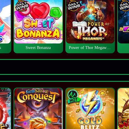
s
Sweet Bonanza
Power of Thor Megaways