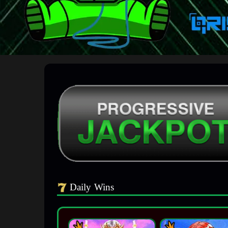
Daily Wins