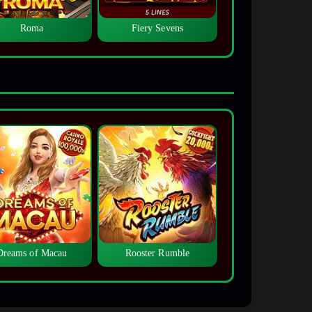
Roma
Fiery Sevens
Dreams of Macau
Rooster Rumble