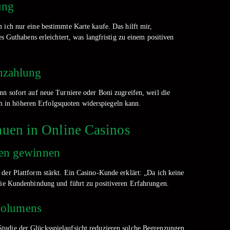
ung
m ich nur eine bestimmte Karte kaufe. Das hilft mir,
 Guthabens erleichtert, was langfristig zu einem positiven
inzahlung
nn sofort auf neue Turniere oder Boni zugreifen, weil die
ch in höheren Erfolgsquoten widerspiegeln kann.
rauen in Online Casinos
gen gewinnen
 der Plattform stärkt. Ein Casino-Kunde erklärt: „Da ich keine
 die Kundenbindung und führt zu positiveren Erfahrungen.
volumens
tudie der Glücksspielaufsicht reduzieren solche Begrenzungen