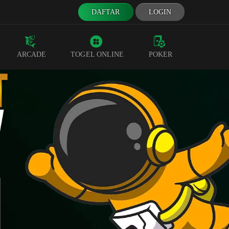
DAFTAR
LOGIN
ARCADE
TOGEL ONLINE
POKER